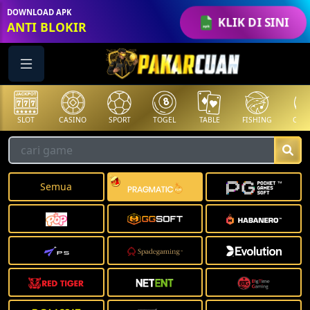
DOWNLOAD APK
KLIK DI SINI
ANTI BLOKIR
CASINO
SPORT
TOGEL
TABLE
FISHING
COCK F.
ARC
Semua