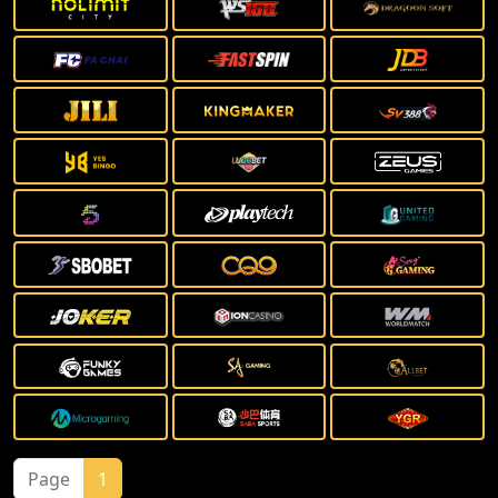
Page
1