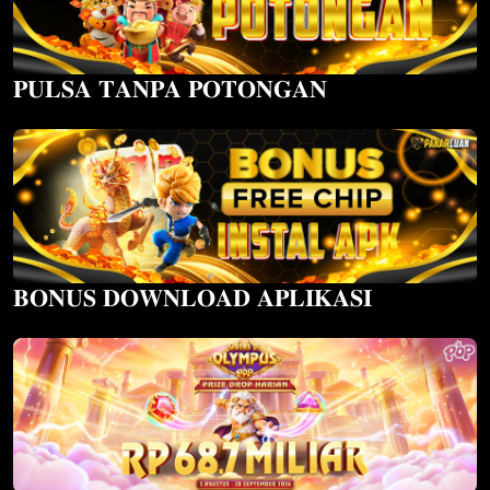
𝐏𝐔𝐋𝐒𝐀 𝐓𝐀𝐍𝐏𝐀 𝐏𝐎𝐓𝐎𝐍𝐆𝐀𝐍
𝐁𝐎𝐍𝐔𝐒 𝐃𝐎𝐖𝐍𝐋𝐎𝐀𝐃 𝐀𝐏𝐋𝐈𝐊𝐀𝐒𝐈