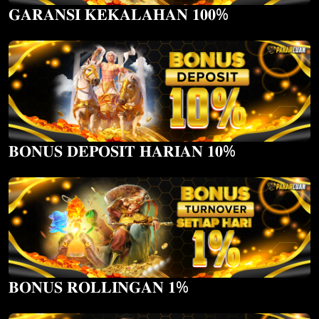
𝐆𝐀𝐑𝐀𝐍𝐒𝐈 𝐊𝐄𝐊𝐀𝐋𝐀𝐇𝐀𝐍 𝟏𝟎𝟎%
𝐁𝐎𝐍𝐔𝐒 𝐃𝐄𝐏𝐎𝐒𝐈𝐓 𝐇𝐀𝐑𝐈𝐀𝐍 𝟏𝟎%
𝐁𝐎𝐍𝐔𝐒 𝐑𝐎𝐋𝐋𝐈𝐍𝐆𝐀𝐍 𝟏%