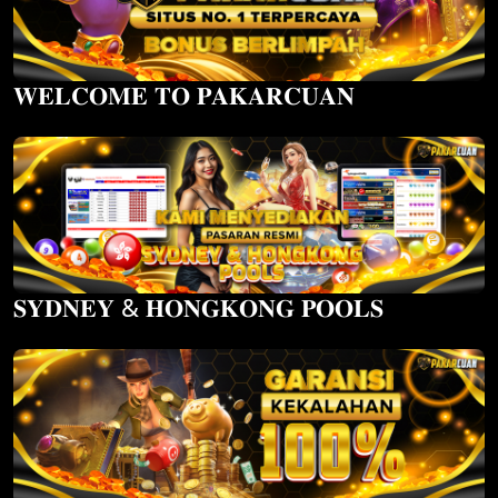
𝐖𝐄𝐋𝐂𝐎𝐌𝐄 𝐓𝐎 𝐏𝐀𝐊𝐀𝐑𝐂𝐔𝐀𝐍
𝐒𝐘𝐃𝐍𝐄𝐘 & 𝐇𝐎𝐍𝐆𝐊𝐎𝐍𝐆 𝐏𝐎𝐎𝐋𝐒