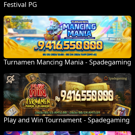
Festival PG
Turnamen Mancing Mania - Spadegaming
Play and Win Tournament - Spadegaming