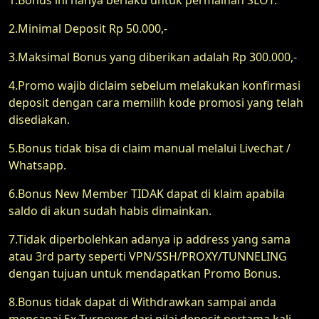
1.Bonus ini hanya berlaku untuk permainan SLOT.
2.Minimal Deposit Rp 50.000,-
3.Maksimal Bonus yang diberikan adalah Rp 300.000,-
4.Promo wajib diclaim sebelum melakukan konfirmasi
deposit dengan cara memilih kode promosi yang telah
disediakan.
5.Bonus tidak bisa di claim manual melalui Livechat /
Whatsapp.
6.Bonus New Member TIDAK dapat di klaim apabila
saldo di akun sudah habis dimainkan.
7.Tidak diperbolehkan adanya ip address yang sama
atau 3rd party seperti VPN/SSH/PROXY/TUNNELING
dengan tujuan untuk mendapatkan Promo Bonus.
8.Bonus tidak dapat di Withdrawkan sampai anda