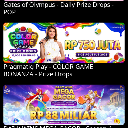
Gates of Olympus - Daily Prize Drops -
POP
Pragmatig Play - COLOR GAME
BONANZA - Prize Drops